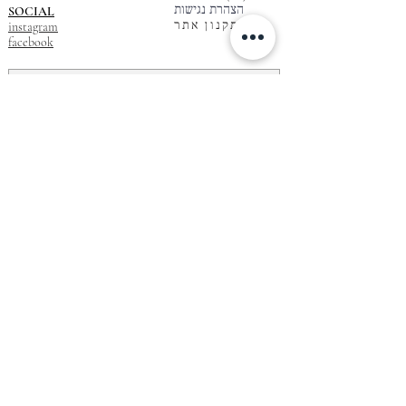
הצהרת נגישות
SOCIAL
תקנון אתר
instagram
facebook
CONNECTOMARTINET
JOIN US
Email
*
I want to subscribe to your mailing list.
* שבזי 14, נווה צדק ,תל אביב
* הגימנסיה העברית 7,
ראשון עד חמישי 10:30-19:00
השוק היווני, יפו
שישי 10:00-15:30
בתיאום מראש
fashion design studio | showroom | shop | martinet noir | Tel Aviv |
jaffa |