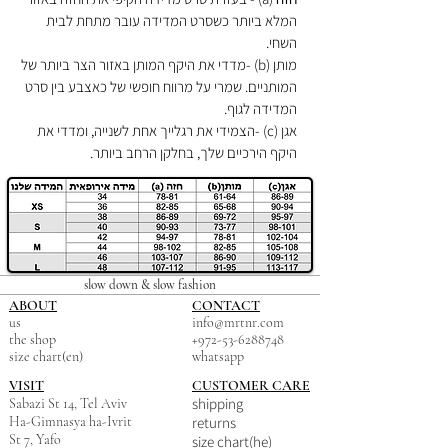
המלא ביותר כשסרט המדידה עובר מתחת לבית
השחי.
מותן (b) -מדדי את היקף המותן באזור הצר ביותר של
המותניים. שמרי על מרווח חופשי של כאצבע בין סרט
המדידה לגוף.
אגן (c) -הצמידי את רגלייך אחת לשנייה, ומדדי את
היקף הירכיים שלך, בחלקן הרחב ביותר.
slow down & slow fashion
ABOUT
CONTACT
us
info@mrtnr.com
the shop
+972-53-6288748
size chart(en)
whatsapp
VISIT
CUSTOMER CARE
shipping
Sabazi St 14, Tel Aviv
Ha-Gimnasya ha-Ivrit
returns
St 7, Yafo
size chart(he)