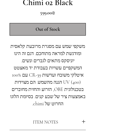
Chimi 02 Black
Price
‏599.00 ‏₪
Out of Stock
משקפי שמש עם מסגרת מרובעת קלאסית
ומודגשת למראה מתוחכם. דגם זה הינו
יוניסקס מתאים לגברים ונשים.
המשקפיים עשויות בעבודת יד מאצטט
איטלקי משובח ועדשות CR-39 עם 100%
UV (400) הגנה מהשמש. הם מצוידות
בטכנולוגית OBE, הזרוע והחזית מחוברים
באמצעות ציר של שבע קנים. בסיומת הלוגו
החרוט של chimi.
ITEM NOTES
The 02 sunglasses are handcrafted from