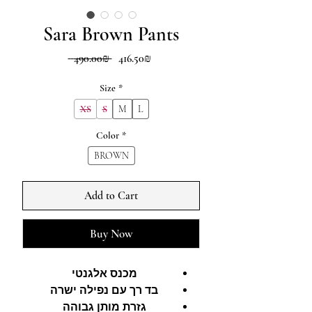
Sara Brown Pants
Regular
Sale
‏416.50 ‏₪
 ‏490.00 ‏₪ 
Price
Price
Size
*
XS
S
M
L
Color
*
BROWN
Add to Cart
Buy Now
מכנס אלגנטי
בד רך עם נפילה ישרה
גזרת מותן גבוהה