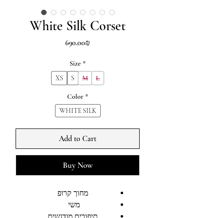
White Silk Corset
Price
‏690.00 ‏₪
Size
*
XS
S
M
L
Color
*
WHITE SILK
Add to Cart
Buy Now
מחוך קרופ
משי
תיפורים מודגשים