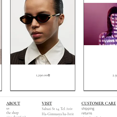
Chimi
Love
Price
Pri
‏1,290.00 ‏₪
Lou
Terra
Tortoise
ABOUT
VISIT
CUSTOMER CARE
us
shipping
Sabazi St 14, Tel Aviv
the shop
returns
Ha-Gimnasya ha-Ivrit