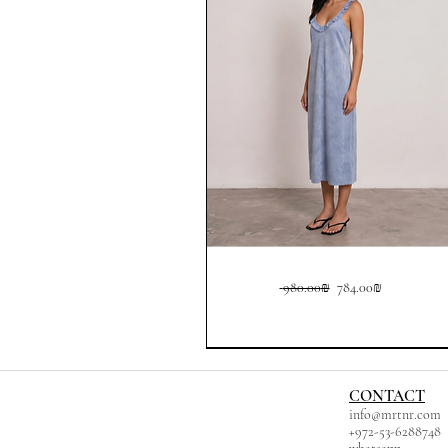
Washed
Regular Price
Sale Price
‏784.00 ‏₪
‏980.00 ‏₪
Blue
Tencel
Maxi
Dress
CONTACT
info@mrtnr.com
+972-53-6288748