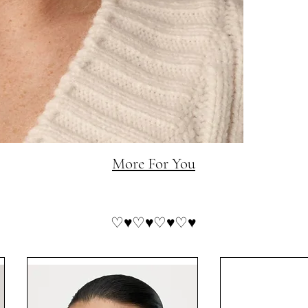
More For You
♡♥︎♡♥︎♡♥︎♡♥︎