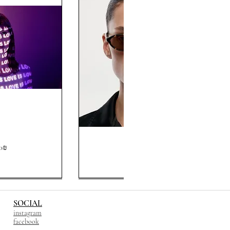
Chimi
ce
Price
‏799.00 ‏₪
‏2.50 ‏₪
Elipse
Feral
Tortoise
SOCIAL
instagram
facebook